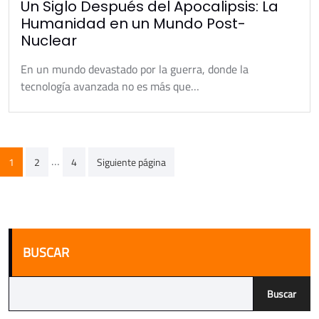
Un Siglo Después del Apocalipsis: La
Humanidad en un Mundo Post-
Nuclear
En un mundo devastado por la guerra, donde la
tecnología avanzada no es más que…
Paginación
…
1
2
4
Siguiente página
de
entradas
BUSCAR
Buscar