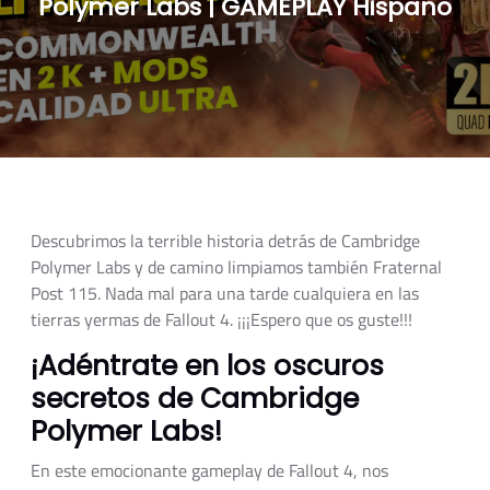
Polymer Labs | GAMEPLAY Hispano
Descubrimos la terrible historia detrás de Cambridge
Polymer Labs y de camino limpiamos también Fraternal
Post 115. Nada mal para una tarde cualquiera en las
tierras yermas de Fallout 4. ¡¡¡Espero que os guste!!!
¡Adéntrate en los oscuros
secretos de Cambridge
Polymer Labs!
En este emocionante gameplay de Fallout 4, nos