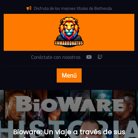
saltar
Disfruta de los mejroes títulos de Bethesda
al
contenido
Conéctate con nosotros
Menú
Bioware: Un viaje a través de sus