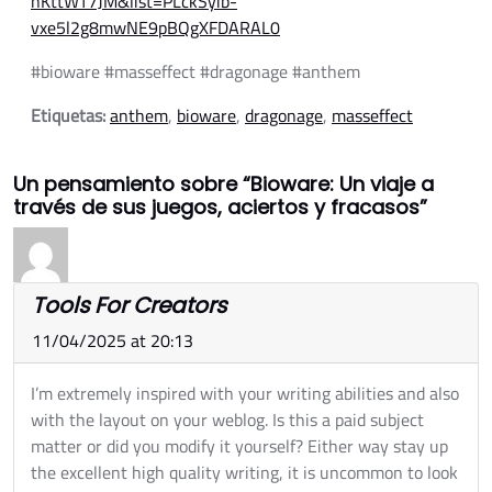
nKttWT7JM&list=PLckSyib-
vxe5l2g8mwNE9pBQgXFDARAL0
#bioware #masseffect #dragonage #anthem
Etiquetas:
anthem
,
bioware
,
dragonage
,
masseffect
Un pensamiento sobre “Bioware: Un viaje a
través de sus juegos, aciertos y fracasos”
Tools For Creators
11/04/2025 at 20:13
I’m extremely inspired with your writing abilities and also
with the layout on your weblog. Is this a paid subject
matter or did you modify it yourself? Either way stay up
the excellent high quality writing, it is uncommon to look