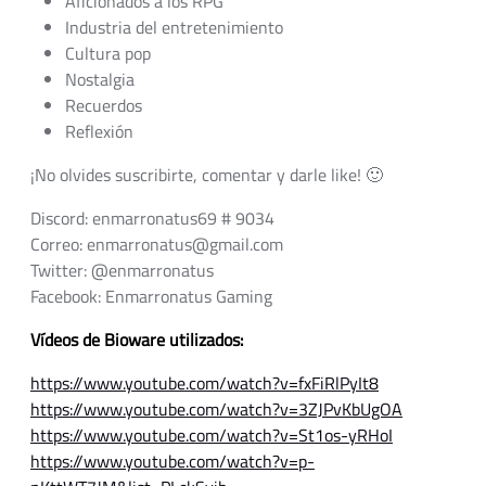
Aficionados a los RPG
Industria del entretenimiento
Cultura pop
Nostalgia
Recuerdos
Reflexión
¡No olvides suscribirte, comentar y darle like! 🙂
Discord: enmarronatus69 # 9034
Correo: enmarronatus@gmail.com
Twitter: @enmarronatus
Facebook: Enmarronatus Gaming
Vídeos de Bioware utilizados:
https://www.youtube.com/watch?v=fxFiRlPyIt8
https://www.youtube.com/watch?v=3ZJPvKbUgOA
https://www.youtube.com/watch?v=St1os-yRHoI
https://www.youtube.com/watch?v=p-